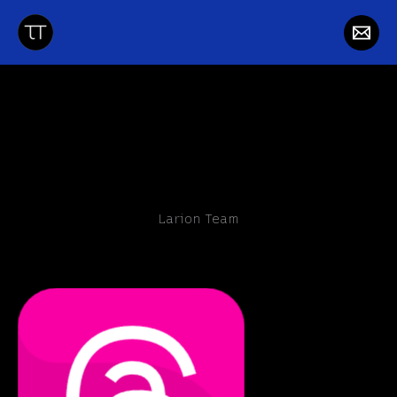
Skip
to
content
Larion Team