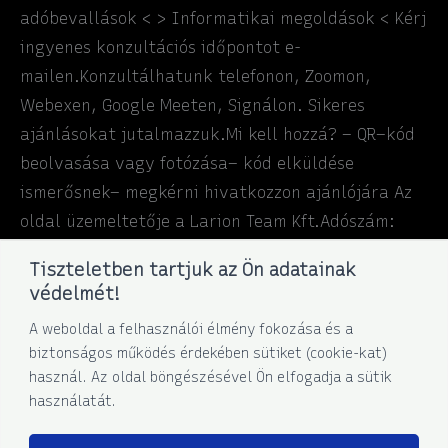
adóbevallások < > Informatikai megoldások < Kérj
ingyenes konzultációs időpontot e-
mailen.Konzultálhatunk telefonon, Zoomon,
Webexen, Google Meeten, Signálon. Sikeres
ajánlásokat jutalmazzuk.Mi kell hozzá? – QR–kód
beolvasása vagy fotózása– kód elküldése
ismerősnek– megkérni hivatkozzon ajánlójára Az
oldal üzemeltetője a Larion Team Kft.Adószám:
14850798-1-43Közösségi adószám: HU14850798
Tiszteletben tartjuk az Ön adatainak
védelmét!
Larion
Read More »
A weboldal a felhasználói élmény fokozása és a
Team
biztonságos működés érdekében sütiket (cookie-kat)
használ. Az oldal böngészésével Ön elfogadja a sütik
használatát.