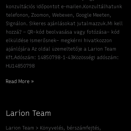
konzultációs időpontot e-mailen.Konzultálhatunk
telefonon, Zoomon, Webexen, Google Meeten,
Signálon. Sikeres ajánlásokat jutalmazzuk.Mi kell
hozzá? – QR–kód beolvasása vagy fotózása– kód
elküldése ismerősnek– megkérni hivatkozzon
ajánlójára Az oldal üzemeltetője a Larion Team
Kft.Adószám: 14850798-1-43Közösségi adószám:
HU14850798
Larion
Read More »
Team
–
Könyvelés
Larion Team
Larion Team > Könyvelés, bérszámfejtés,