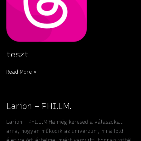
teszt
teszt
Read More »
Larion – PHI.LM.
Larion – PHI.L.M Ha még keresed a válaszokat
arra, hogyan működik az univerzum, mi a földi
élet valódi értelme, miért vagy itt, honnan jöttél,