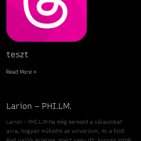
teszt
teszt
Read More »
Larion – PHI.LM.
Larion – PHI.L.M Ha még keresed a válaszokat
arra, hogyan működik az univerzum, mi a földi
élet valódi értelme, miért vagy itt, honnan jöttél,