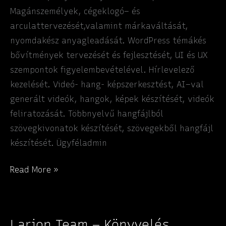
Magánszemélyek, cégeklogó– és
arculattervezését,valamint márkaváltását,
nyomdakész anyagleadását. WordPress témákés
bővítmények tervezését és fejlesztését, UI és UX
szempontok figyelembevételével. Hírlevelező
kezelését. Videó- hang- képszerkesztést, AI–val
generált videók, hangok, képek készítését, videók
feliratozását. Többnyelvű hangfájlból
szövegkivonatok készítését, szövegekből hangfájl
készítését. Ügyféladmin
Larion
Read More »
Team
–
Informatika
Larion Team – Könyvelés