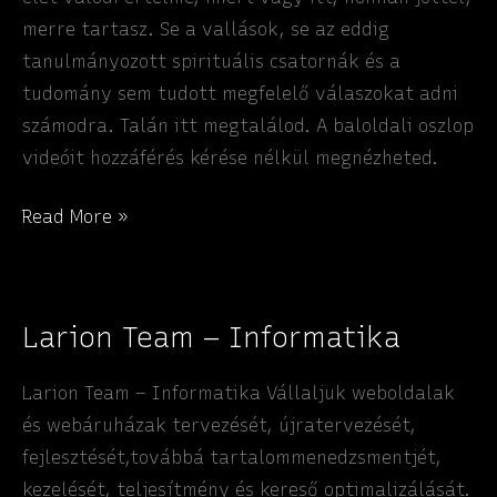
merre tartasz. Se a vallások, se az eddig
tanulmányozott spirituális csatornák és a
tudomány sem tudott megfelelő válaszokat adni
számodra. Talán itt megtalálod. A baloldali oszlop
videóit hozzáférés kérése nélkül megnézheted.
Larion
Read More »
–
PHI.LM.
Larion Team – Informatika
Larion Team – Informatika Vállaljuk weboldalak
és webáruházak tervezését, újratervezését,
fejlesztését,továbbá tartalommenedzsmentjét,
kezelését, teljesítmény és kereső optimalizálását.