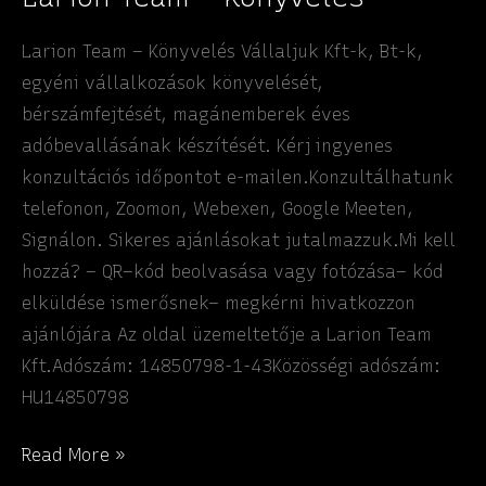
Larion Team – Könyvelés Vállaljuk Kft-k, Bt-k,
egyéni vállalkozások könyvelését,
bérszámfejtését, magánemberek éves
adóbevallásának készítését. Kérj ingyenes
konzultációs időpontot e-mailen.Konzultálhatunk
telefonon, Zoomon, Webexen, Google Meeten,
Signálon. Sikeres ajánlásokat jutalmazzuk.Mi kell
hozzá? – QR–kód beolvasása vagy fotózása– kód
elküldése ismerősnek– megkérni hivatkozzon
ajánlójára Az oldal üzemeltetője a Larion Team
Kft.Adószám: 14850798-1-43Közösségi adószám:
HU14850798
Larion
Read More »
Team